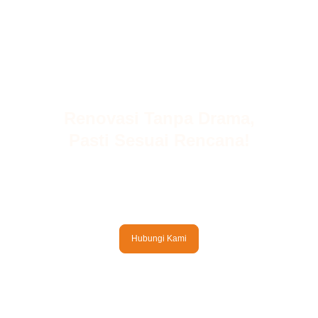
Renovasi Tanpa Drama,
Pasti Sesuai Rencana!
Udah capek sama renovasi yang bikin stress? Biaya
bengkak, tukang ngilang, hasilnya jauh dari ekspektasi?
Tenang,
Dandanoma
bikin renovasimu nggak ribet!
Hubungi Kami