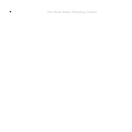
The Home Solver, Restoring Comfort